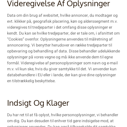
Videregivelse Af Oplysninger
Data om din brug af websitet, hvilke annoncer, du modtager og
evt. klikker på, geografisk placering, køn og alderssegment m.v.
videregives til tredjeparter i det omfang disse oplysninger er
kendt. Du kan se hvilke tredjeparter, der er tale om, i afsnittet om
”Cookies” ovenfor. Oplysningerne anvendes til målretning af
annoncering. Vi benytter herudover en række tredjeparter til
opbevaring og behandling af data. Disse behandler udelukkende
oplysninger på vores vegne og må ikke anvende dem til egne
formål. Videregivelse af personoplysninger som navn og e-mail
m.v. vil kun ske, hvis du giver samtykke til det. Vi anvender kun
databehandlere i EU eller i lande, der kan give dine oplysninger
en tilstrækkelig beskyttelse.
Indsigt Og Klager
Du har ret til at få oplyst, hvilke personoplysninger, vi behandler
om dig. Du kan desuden til enhver tid gøre indsigelse mod, at
oplysninger anvendes. Du kan også tilbagekalde dit samtykke