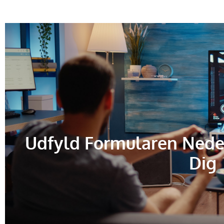
Udfyld Formularen Nede
Dig