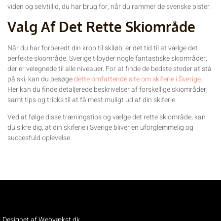
viden og selvtillid, du har brug for, når du rammer de svenske pister.
Valg Af Det Rette Skiområde
Når du har forberedt din krop til skiløb, er det tid til at vælge det
perfekte skiområde. Sverige tilbyder nogle fantastiske skiområder,
der er velegnede til alle niveauer. For at finde de bedste steder at stå
på ski, kan du besøge
dette omfattende site om skiferie i Sverige
.
Her kan du finde detaljerede beskrivelser af forskellige skiområder,
samt tips og tricks til at få mest muligt ud af din skiferie.
Ved at følge disse træningstips og vælge det rette skiområde, kan
du sikre dig, at din skiferie i Sverige bliver en uforglemmelig og
succesfuld oplevelse.
Designet af Webvækst.dk